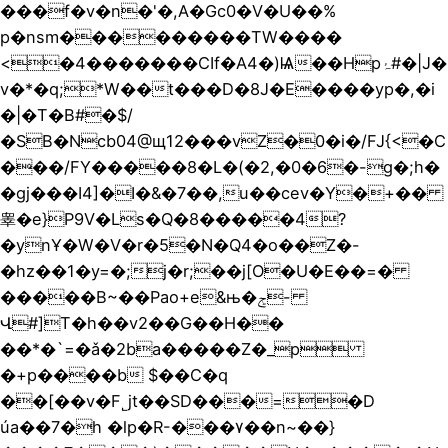
���f�v�n�'�,A�Gc0�V�U��%
p�nsm���������TW����
<�4�������CIf�A4�)Ѩ��Hpۂ#�|J�
v�*�q;*W��t���D�8J�E����yp�,�i
�|�T�B#�$/
�SB�Ncb04@щ12���vZ�0�i�/FJ{<�C
���/FY�����8�L�(�2,�0�6�-g�;h�
�gj���I4]�I�&�7��,u��cev�Y�+��
睾�е}P9V�Ls�Q�8�����4?
�ynҰ�W�V�r�5�N�Q4�o��Z�-
�hz��1�y=�;j�r;��j[O�U�E��=�
�����B~��Pao+e&њ�ݮ-
Վ#]T�h��v2��G��H��
��*�`=�ǎ�2ba�����Z�_p
�+p����b $��C�q
��[��v�F˾jt��SD���=�D
úа��7�h �lp�R-���۷��n~��}