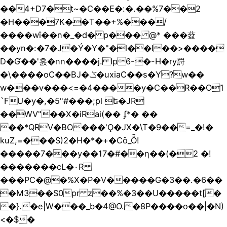
��4+D7�t~�C��E�:�.��%7��2
�H���7K��T��+%���/
����wȋ��n�_�d� p��� @* ���葐
��yn�:�7�J�Ý�Y�"�l��I��>����
D�Ɠ��'흜�nn����j. Ip6-�-H�ry罸
�\����oC��BJ�ݣ�uxiaC��s�Y?w��
w���v���<=�4����y�C��R��O1
`FU�y�,�5"#���;pl ե�JR
��WV"��X�iRai(�� ʄ*� ��
��*QRV�BO���'Ǫ�JX�\T�9��=_�!�
kuZ,=���S)2�H�*�+�Cȏ_Ȫ!
�����7���y��17�#��ƞ��(�2 �!
�������cL�٠R
���PC�@�%X�P�V�����G�3��.�6��
�M3��S0pr z��%�3��U�����t[�
�}.�e|W���_b�4@O.�8P����o��|�N)
<�$�