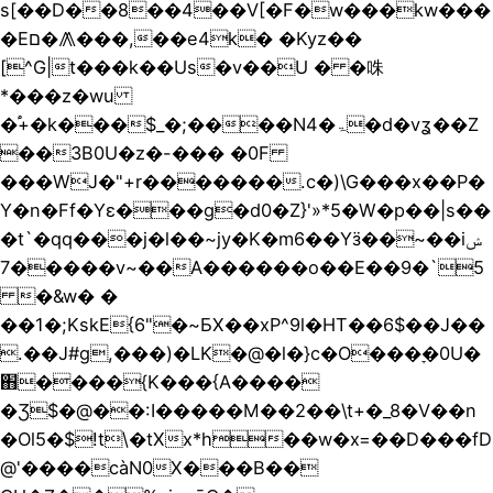
s[��D��8��4��V[�F�w���kw���
�Eם�⨇���,��e4k� �Kyz��
[^G|t���k��Us�v��U � �咮
*���z�wu
�֠+�k���$_�;����Nۃ�4�d�vʓ��Z
��3B0U�z�-��� �0F
���WJ�"+r�������.c�)\G���x��P�
Y�n�Ff�Yε���g�d0�Z}'»*5�W�p��|s��
�t`�qq���j�l��~jy�K�m6��Yӟ��~��iݾ
�7����v~��A������o��E��9�`5
�&w� �
��1�;KskE{6"�~БX��xP^9l�HT��6$��J��
.��J#g,���)�LK�@�l�}c�O���ׇ�0U�
֋����{K���{A����
�Ʒ$�@��:I�����M��2��\t+�_8�V��n
�Ol5�$!t\�tXx*h��w�x=��D���fD
@'����càN0X���B��