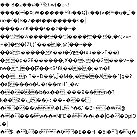
�� 8�z��#�ٙ2hw{�c~!
�����¢зW�����h��Q]x��{v��ⱒ�_)�
ue�{�)S�7��l��i�����s�|
����>cK���\��z��~�
���w�������������,�s;>=-
~�]��)ZI,(`����;@[��~��
��xo�����s��)�{q�(xu��>��}
��g�28������,X��<��3���v~�
ne�^_��jZ��<$*8{����;�m�!!
��__p �+D��\ڵ�M�,���A ��`[g�?
�s}���o�U�r��mH`_�w
����b�s�� _���9��n�?
k��Z�\ݰ��}<'��+���
����w\�[L ^�6/ �B~ �W@
�����w��=NFD�\��{��|G��DpIΟ
.�|
�$؀�b�x�0�E��H_�5i� [�q�