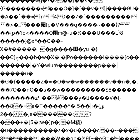
�������wg�?�7��}��K�
{G�����݇��vܽ���O�]�[��v�]j����9U�
�A��`��=m4 0��7�`���������l
�>�_���՗}p�V���q����~���}?
��{p�?o<����O׍m@-u�%���U���L}8
�����}@x*��C��-
X�#�����=�g����׉�yu|�}
��Ͼ]ݼ���b�w�X�'�jPo������I����[c��
������|�Y�wIuǽ��������p���|
�����u�
�G�{�����Z�=�O�w�w������v��n�,�.
��7O��nO��s��w���������S8�����
�������zߟ��˫���y�����V�l}
��8�=a�T�����^�.5��ۇ,}�:|
��2 �s������:?
���+�[5�;w�]p�;�M穑}
�u����������۸�x�u����c��~���
8����_���W��qp�%9{~�eG=�����