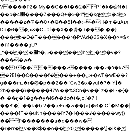
V����P2�|My��G��t��2�P`�k�@N�]
��p�׫4����Z���Q+�>�1"�kgp�4x
�����z�Ƥ��0<�Q��5]��:=�H�m�uAܐӆ
Dd�6��;x&�O=0f��X��塄�d���.��}
���b�Q�T������r�PVAd�3$�X��>=$<
�ߗח����gU?
_^���j�΍Ϯ�ݾ�����lh�t�y�?
����w�
��9��â����v����c��z�כ�k7
�?E}��C����f����+��ݽ+�wT�wE��?
g���m_�r�@�p��2��`Cw3�x�yul�?� Y]�
2h����\�����ꟻ7W��%3Cn�v��`z��I~�{�
�_��ʗ�1�g��y�i
6��dc�(�,o.'�7 !
��8'�)`��k�b.2��ǣEu�w� �{>{�Ə� C`�M��|
����}T��uNh����IY7�1���ﻻ�����wу}}
��P�������a�d���w�
�r�rr�v��3$��o��xڙ0�����\]�i&�