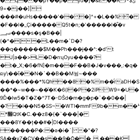
�q���pY��p�yd�]�&Ε��R fݵ$-
�=9j��]|
���#�uHs�����'�� �]^+�L��%͆�
�F��l�_Ҫi�����Q5t�n;�'�����l�͋�v
؄����s�ş�B��|
(�^�[�L��m�`D�?
��q������$M��Ph���ɉ��^:�d't
J|a��>L�D�nʮOyu����?
�t�_X;�6�fN]�m���F��B�J�v���,:�q�
ᨦy\��ἵ� �N�`��B��M뉨~���
����%���*%Qh��8�%m��̈́raDH�S
��*�~w��~��̌�K�6(l�P�2iҎ W9=�U�
9Ď�lw5�T�Z�^7T�-DŜd�m�g�p�`��0��|
�? �i��N5�SS~�WTI�mmF9b�m��ܑ
*׭QtK�C.��z8�{�`���|�
���8Y��ț��#�|Dl����
�����P�:�ǝ�i�`| �"�?
SA��yZ�CV��s��9�Ѻ�|�_.�ֺ��K|