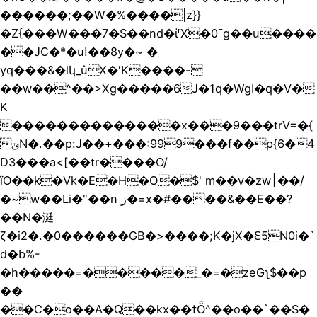
������;��W�%����|z}}
�Z{���W���7�S��nd�ίʳX�0¯g��u����
��JC�*�u!��8y�~ �
yq���&�lկ_ûX�'K����-
��w��^��>Xg�����6J�1q�WgI�q�V�
K
��������������x���9���trV=�{
ݵN�.��p:J��+���:999���f��p{6�4
D3���a<[��tr����O/
ïO��k�Vk�E�H�O�$' m��v�zw׀��/
�~w��Li�"��n ز�=x�#����&��E��?
��N�涏
ζ�i2�.�0������GB�>����;K�jX�Ԑ5N0i�`
d�b%-
�h�����=�����_�=�zeGʅ$��p
��
��C�o��A�Q��kx��ϯȪ^��o��`��S�