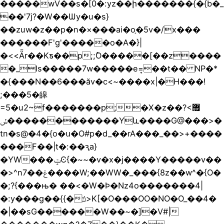
�����wV��s�[0�:yz��ի�������{�{b�_
��'7j?�W��Ѡy�u�s}
��zuw�z��p�n�×���ai�o֣�5v�/x���
������F'g'�����o�A�}|
�<<Ǟr��Kƽ��p;;߮O�����[��z����
�_ls�����7w�����e=͎��t�� NP�*
�{���N��6���ӑv�c<~����x|�H���!
;���5�皡
=5�u2~f�������p;�X�z��޿>?
���ݽ���������Yև����G@���>�
tn�s@�4�{o�ս�O#p�d_��rA���_��>+����
���F��|t�:��ԇa}
�YW���ݓϾ{�~~�v�x�j����Y�����v��
�>^n7��ݝ����W;��WW�_���{8z��w^�{O�
�;?{���њ� ��<�W�Ϸ�Nz4o�������4|
�:y���g��{{�ݿ>K[�O���OO�NO�O_��4�
�|��sG������W��~�]�V#|