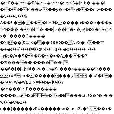
�E���šV�=��'S�ɭb�.���!
��S�Pl��bŻ��y�=�Fj���mw���
�S��3�?
A��!.�����LHR�����p���:k���ܞ
1�熇� �P�I� ��]>�� �~�je猜�2�̩w?
x�H����C����
�26��[&4݁J<���;OOO��ǸƻX
�D ��マ
�+�)�R]��(�d\;4�^Tȿ� �q����_��
|g�;�/=�S�r�G�߭�=�Ą_����?
�%����� ���� ��i|
��6�[� 4�~w�Ūs�S"���s��������
<#B~=���������,a"�hA�b�
�(W�WÊB!N�k�{]�?
����}P�������
����ɷu�GE�e�8���c(ڤ$�"�;�l�
w�{�O�Z�
n��{�����v94�����sx�|usu2v�^��>�