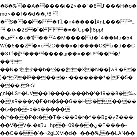
�8�%�
�A�����i�Z<��"�8J'���H�o�
mo>��f��d��,/6: !
�Ѕ�����T].�n4����]XnL���*_
 �)>�2S�Ї��=�fUp�|!8pp!
�ڡ>�x�1��4�M����d�`4��Mo�54
W{�5��2�=oZC���x�t����O&u�d��C
�3Tf�j�������ی��=��U���/
��?
��N�dr��b���(�X�N��]w9I�8�
)�^Z�iP�����~�������*�|F�ּ5�
���.9<\!
ʗni�LS=�UV��1����.���b�'�19��8�%ٹ
�\sR���y�F�ח�$��G��H:�����
�(ފ�p�-p�o�����
�/*���P�:��T�<��0�r�^��Bg�ݲZ���
��Vؓ�V�.�sǷu=hp�-09���ڼ�F����-
��C���՛�~2ɡLXM�d�=���%,��LAN��