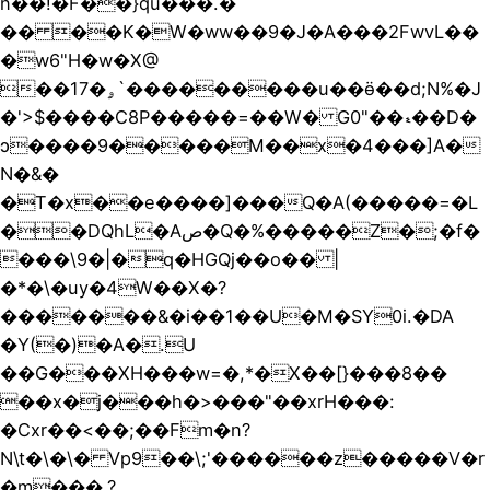
n��!�F��}qu���.�
�� ��K�W�ww��9�J�A���2FwvL��
�w6"H�w�X@
��1ۄ�7`���������u��ӫ��d;N%�J
�'>$����C8P�����=��W� G0"��ޑ��D�
ɔ����9�����M��x�4���]A�
N�&�
�T�x��e����]���Q�A(�����=�L
��DQhL�Aص�Q�%�����Z�;�f�
���\9�|�q�HGQj��o�� |
�*�\�uy�4W��X�?
�������&�i��1��U�M�SY0i.�DA
�Y(�)�A�.U
��G���XH���w=�,*�X��[}���8��
��x�j���h�>���"��xrH���:
�Cxr��<��;��Fm�n?
N\t�\�\� Vp9��\;'������z�����V�r
�m���.?