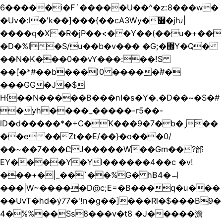
6�����i�F`�����U��^�z:8���w�
�Uv�:l�'k��]���{��cA3Wy�࿿�jƕ|
����q�X�R�jP��<��Y��(��u�+��
�D�%l�S/u��b�v��� �G;�޾Y�Q�
��N�K���0��vY���:��!S
��ٝ[�*#��b���)0 �����۫#�
���GG�J�$
H{��N�����B���nI�s�Y�.�D��~�S�#
�yh����_�����-r5��-
lD�d�����*�+C�Ҡ���9�7�b�˲��
��e ��Zt��E/��}�o���0/
��~��7���ԸJ�����W��Gm��?邰
EY����Y�YI������4��c �v!
���+�|_��`��%G� hB4�ㅢ
���|W~�����D@c;E=�B���q�u���
��UvT�hd�ẏ77�'!n�g��]���Rl�$���B9�
4�%%��Ss8���v�t8 �J�����澹