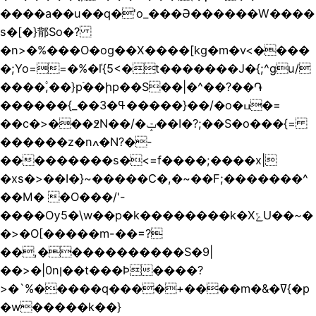
����a��u��q�'o_���Ə������W����
s�[�}鄁So�?
�n>�%���O�og��X����[kg�m�v<����
�;Yo==�%�ľ{5<�t�������J�{;^gu/
����۟,��}p֝��իp��S��|�^��?��֏
������{_��3�ߟ�����}��/�o�ߎ�=
��c�>���߶N��/�ݓ��I�?;��S�o���{=
������z�nߍ�N?�-
���������s�<=f����;����x|
�xs�>��I�}~�����C�,�~��F;�������^
��M� �O���/'-
����Ѹ5�\w��p�k��������k�XݻU��~�
�>�O[�����m-��=?
��,�����������S�9|
��>�|0nן��t���Ϸ����?
>�`%�����q����+����m�&�ߜ{�p
�w�����k��}