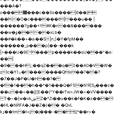
���A�?
o���೿���c��Ss����|6��}
���O�c������t|���u�� |
������?g��+Y#K�n��&������
��w�ۇ����xLb�
��#�k��+�a܁��S|n;]�Y�fpM��
������_p���p|��-���k
|>���U�9{ ���p����k��sU���^�e:
��|
�9���H;;��qZ���q�2��A0�V�W�
zlc�ϒ1ؿ��������Qo��?��?
�7��J�P�IJ�H��?�
�f�1���h��*�1���Q�F5�N'R[ݸ5���z�
��u
��=��j[[E��(^Y��rTw>JW�=�VV����
T�~�]w�vkڜZ�*Zi��u��k�f�K�z���
�HL�NЍFA�J��Z�)�� �QvL
kڙ��tm�I+j�j���-��(j*��r>�