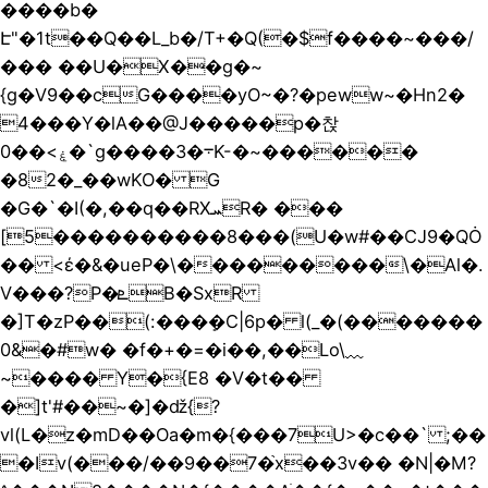
����b�
Է"�1t��Q��L_b�/T+�Q(�$f����~���/
��� ��U�X��g�~
{g�V9��cG����yO~�?�peww~�Hn2�
4���Y�lA��@J�����p�찭
0��<ۼ�`g����3�܋K-�~������
�82�_��wKO� G
�G�`�I(�,��q��RXܚR� ���
[5����������8���(U�w#��CJ9�QȮ
�� <έ�&�ueP�\���������\�Al�.
V���?P�ܧB�SxR
�]T�zP��(:���ܻ�C|6p� l(_�(�������
0&�#w� �f�+�=�i��,��Lo\﹏
~���� Y�{E8 �V�t��
�]t'#��~�]�ǆ{?
vl(L�z�mD��Oa�m�{���7U>�c��` ;��
�Iv(���/��9��7�֙x��3v�� �N|�M?