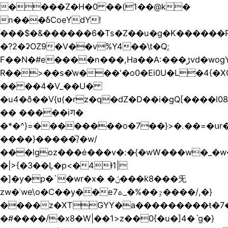
����Z�H�0 ��(1��@k�
n���δCoٖeYdY!
���$�&������6�Ts�Z��u�g�K������R
�?2�ʡOZ9�V��v%Y4��\t�Q;
F��N�#e����n���,Ha��A:���ڑvd�wogYo�ү��`�[8X�C�FӀ.qy��P?
R��>��s�̔w���'�o0�Ei0U�L�4{�X
�� ��4�V_��U�
�u4�ð��V{ʋ(�rz�q�dZ�D��i�gQ[����l0
�� �����iꯚ�
�*�^}=��������o�7��}>�.��=�սr�
����}�����ͫ/�w/
���lgoz���ė���v�:�{�wW���w�_�w
�|>{�3��Ļ�p<�4Ɨ1|
�]�y�p�`�wr�x� �ݩ���ܳk8���⺛
zw�ʾwe\o�C��y��e7ٷ��%�_ܬ����/,�}
����z�XTGYY�a���������ŧ�7�
�#����/�x8�W|��1>z��0{�u�]4�ˋg�}