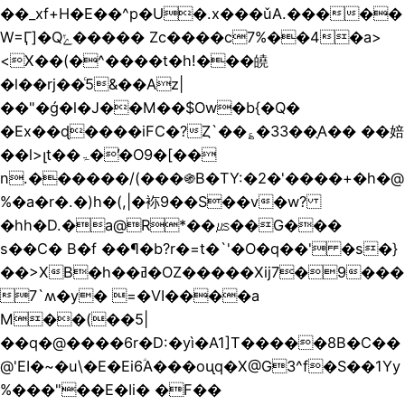
��_xf+H�E��^p�U�.x���ǔA.�����
W=Ӷ]�Qݺ����� Zc����c7%��4�a>
<X��(�^����t�h!���皢
�l��rj��ͨ5&��Az|
��"�ǵ�l�J��M��$Ow�b{�Q�
�Ex��ɖ����iFC�?Ȥ`��؏�33��֢A�� ��婄
��l>լt��ۃ��̓O9�[��
n.������/(���֍B�TY:�2�'��
��+�h�@
%�a�r�.�)h�(,|�袮9��S��v�w?
�hh�D.�a@R*��㎲��G���
s��C� B�f ��¶�b?r�=t�`'�O�q��' �s�}
��>XB�h��ߥ�OZ�����Xij7�9���
7`ʍ�y� =�VI����a
M��(��5|
��q�@����6r�D:�yì�A1]T�����8B�C��
@'EI�~�u\�E�Ei6ؑA���oᶙq�X@G3^f�S��1Yy
%���"��E�Ii� �F��