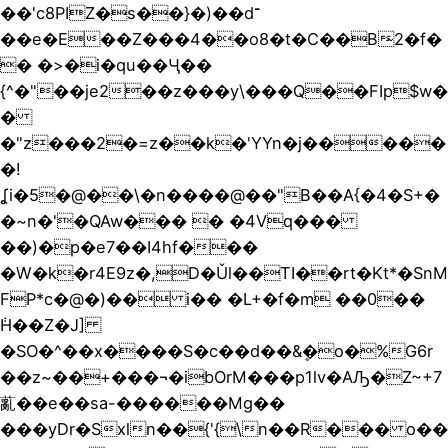
��'c8PIZ�s��}�)��d־
��e�E��Z���4��o8�t�C��B̴2�f�
� �>�i�qu��Ҷ��
{^�"��je2��z���y\���Q��FIp$w�
�
�"z���2�=z��k�'YYn�j�����
�!
ʆi�5�@��\�n����@��"B��A{�4�S+�
�~n�'�QAw��� � �4Vq���
��)�p�e7��I4hf���
�W�k�r4E9z�,D�Ǔl��TI��rt�Kt*�SnM
FP*c�@�)�� i�� �L+�f�m ��0��
݃H��Z�J]
�SO�^��x����S�c��d��&ܷ�o�%G6r
��z~��+���¬�ibOrM���p1lv�AԠ�Z~+7
薍��e��sa-������Mg��
���yDr�Sxln��{'{\n��R��� o��