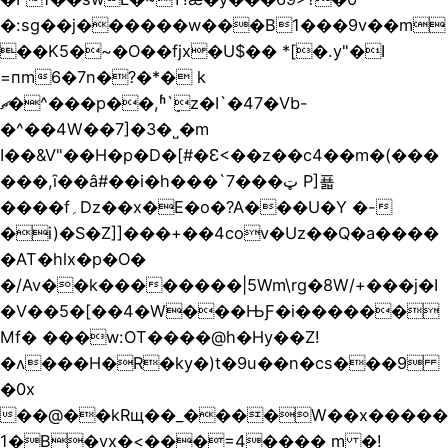
�:sg��j�
�����w���B1���9v��m
��K5�
~�O��fjx�U$�� *[�.y"�I
=пm6�7n�?�*� k
ޗ�^���p��,ʱ`ٟz�I`�47�Vb-
�^��4W��7]�3�˽�m
I��&V"��H�p�D�[#�Ɛ<��z��c4��m�(���
�� �,ȋ��â#��i�h���`ټ���7 P]푧
����f؍Dz��x�E�o�?A���U�Y �-
�i)�S�Z]]���+��4cov�Uz��Q�a����
�AT�hlx�p�O�
�/Av��k��������|5Wm\rg�8W/+���j�I
�V��5�[��4�W���ЊƑ�i������
Mf� ���w:OT����@h�Hy��Z!
�ʌ���H�R�ky�)t�9u��n�cs���9
�0x
��@��kRщ��_����W��x�����
1�B�vx�<���=4���� m �!