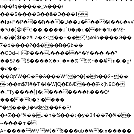
u��fg�����_w���/
���$����G��&�O���ꍓ
�fз+F�P���ħ���U��u����I��ϋ�vѴ
�?d�]@RG��.����J`0�j�d��F�1b�V$-
U�\�)$f�߈#La�K<��+��Z)\@eio����G��
7�d����?�$���B�Ģb��
�ODd~HP���.�����*�Y��� ��?
��$7� )S͋����X�>]�=�%ʼ9%-��#m�.�g/
�#��+
��Op'W�O�F�&���W^�t�]�b��2~��:
<��m$7{#�T�i�WjɊ�E6Ӕ���罫k(N9C�
�_"Ty����]ͭ]�:�������h���Ȯ/
����0�3l����
"����_l�w$ʓ��8�P/
�+Z��"%��J�h�%���ݟ�y�34��7�%��
~����m�
A+����WMW{�8���ub�W�:x�����