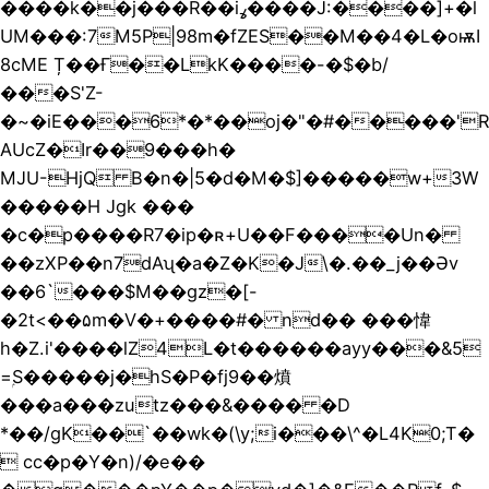
����k��j���R��iߩ����J:����]+�l
UM���:7M5P|98m�fZES��M��4�L�oѭI
8cME Ț��Ғ��LkK����-�$�b/
���S'Z-
�~�iE���6*�*��oj�"�#�����'R
AUcZ�Ir��9���h�
MJU-HjQ B�n�|5�d�M�$]�����w+3W
�����H Jgk ���
�c�p����R7�ip�ʀ+U��F����Un�
��zXP��n7dAʯ�a�Z�K�J\�.��_j��Əv
��6`���$M��gz�[-
�2t<��۵m�V�+����#� nd�� ���愇
h�Z.i'����lZ4L�t������ayy���&5
=ۭS�����j�hS�P�fj9��燌
���a���zutz���&���� �D
*��/gK��`��wk�(\y;i���\^�L4K0;T�
 cc�p�Y�n)/�e��