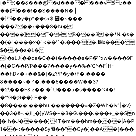
{�%��&���@�d�������v 6c��
��}���!��S����N� |
�]��y�p^��s<$.꯿�~���
���Z��۽���S�lϰ�
����]�T�v,B���3l��*N.�s�
�{�"����x�`<��'`�.���˸�.੽x��� 
$�,��s�L�
ϯ�sLJ(��da�C��)�����s�P�̃'^xw����9F
�[�C��P/P���7����y��%�'G^�F]H-
��hD>�+��&�[�z?/P�y�\F�.����
8����~� ^�.� ��6����W��3?
�2\���F&.z�� �`U���u�s���� ^:4�!
�"'G�;9��} E��
�8����I���hu.�������=�Z�Wh�Iv^|�v}
��3�&-.�}!_�]yWS�~�3�G.���.���+_��ٛSn
j� Ԧ�J�����]4T�m���hm�� ��|A�P
1��<�����Sy޹��"�Oy�]��A�[���