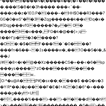
^���N8����N�{����Aׂ��{�+��e�t���
�.���!S�B�t�3ħ���� ���<`��-
���o��z�1EΟ.P�(���~�HH$O��R3���7
GG�0�wS"�ٞ�3�Zqg������k��xDq�x�
#{Dqg���vfG�����7�م� O�
����h�x���_FG�k�@��]>;q-
t��H"p��3�����?
�O�:�$�EٗF���?�`�0���?
���fn�&��~�߁s����w�_��1O��S�I�_&
��J
/#l�8<�r�@��Xz�����CS�+��<�6�sp
���ys����^zO������W����
����w..
|O:*�u@A�jP#]�sx��;����$ ��Q�v�3
�Y:R*��J�p����F�E�}+AC�{\�6^�=���
���g��y>U||
�_����%���>�� >����d��h
>�i>�����U���������_�S�y>��