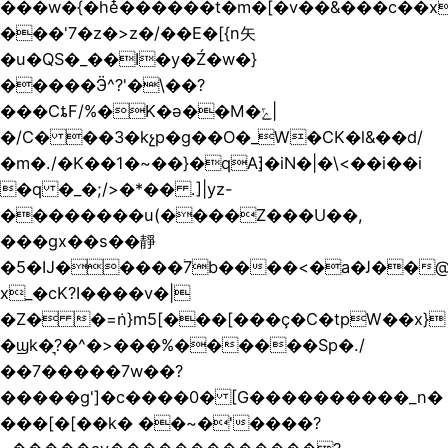
���w�{�he໋������t�m�[�v��&���c��x
���'7�z�>z�/��E�[{n⽮
�u�QS�_��I�y�Ź�w�}
�����Ӭ^?'�\��?
���CȶF/%�K�ǝ��M�ݻ|
�/C� ��3�kչp�g��O�_W�CK�l&��d/
�m�./�K��1�~��}�qA׃]�iN�|�\<��i��i
�q �_�;/>�*�� .]|yz-
��������u(����Z���U��,
���gx��s��靜
�5�IJ�����ۛ7b����<�a�ﻟ��@����.�Gp�x��|g�t��o�ϧ`��ýn@�a)YX4� w��
x_�cK?I����v�|
�Z� �=ܿn}m5[���[���ç�C�tp
W��x}
�ϣk�͉?�^�>���%������Sp�./
��7�����7w��?
�����g']�c����0� [G����������_n�
���[�[��k� ��~�'����?