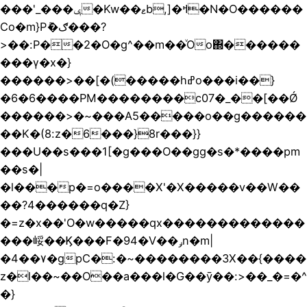
���'_���ݷ�Kw��ޱb,]�ߞ�N�O������
Co�m}Pު�ګ���?
>��:P��2�O�g^��m��ͮOo΍������
���γ�x�}
������>��[�(�����hߝo���i��}
�6�6����PM��������c07�_��[��Ǿ
������>�~���A5�����o��g������
��K�(8:z�6���}8r���}}
���U��s���1[�g���O��gg�s�*����pm
��s�|
�l���p�=o����X'�Χ�����v��W��
��?4������q�Z}
�=z�x��'O�w�����qx�������������
���㟎��Ϗ���F�94�V��ݛn�m|
�4��٧�gpC�:�~��������3X��{����
z�l��~��O��a���l�G��ӯ��:>��_�=�^
�}