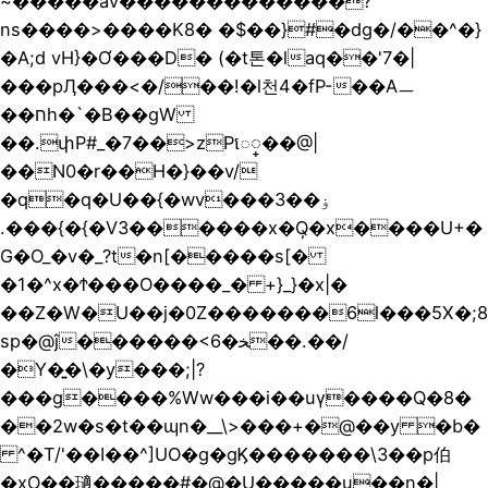
~�����av�������������?
ns����>����K8� �$��}#�dg�/��^�}
�A;d vH}�Ơ���D� (�t톤�laq��'7�|
���pӅ���<�/��!�l천4�fP-��Aㅡ
��חh�`�B��gW
��.փP#_�7��>zРេ္��@|
��N0�r��H�}��v/
�q�q�U��{�wv���ۏ��3
.���{�{�V3������x�Q̦�x����U+�
G�O_�v�_?t�n[�����s[�
�1�^x�Ϯ���O����_� +}_}�x|�
��Z�W�U��j�0Z�������6l���5X�;8
sp�@ĵ������<6�ﺨ��.��/
�Y�͍�\�y���;|?
���g����%Ww���i��
uү����Q�8�
��2w�s�t��ɰn�__\>���+�@��y �b�
^�T/'��I��^]UO�g�gϏ�������\3��p伯
�xO��瓋�����#�@�U�����u��n�|