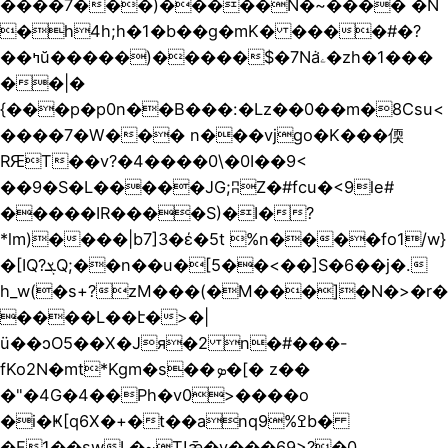
����7���)�����N�~���� �N
�h4h;h�1�b��g�mK� ����#�?
��ߤŭ�����)�����$�7Nܵaۦ�zh�1���
��|�
{���p�p0n��B���:�Lz��0��m�8Csu<
����7�W��� n���vjgo�K���偄
RԘT��v?�4����0\�0I��9<
��9�S�L�����JG;ʭZ�#fcu�<9le#
�����IR����S)�I�?
*lm)����|b7]3�έ�5t %n����fo1/w}
�[IQ?ܮQ;��n��u�[5��<��]S�6��j�.
h_w(�s+?zM���(�M���]�N�>�r�
����L��է�>�|
ü��ͻO5��X�Jя�2 n�#���-
fKo2N�mt*Kgm�s��ܤ�[� z��
�"�4G�4��Ph�v0>����o
�i�Ҝ[q6X�+�t��anq9%ߐb�
�F1��swL�~T!ǣ�y���69>?�0