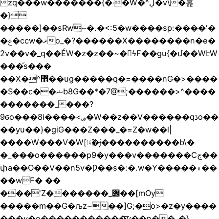
zq���w�������{�˓�W�^ڸ�v\�흞
�}
�����]��sRw~�.�<:5�w����sp:����'�
�ݝ�ccw�ޜo_�? ������Χ��������n�e�
2v��v�_q��ÉW�z�z��~�ϟF��gu{�մ��WէW
���֞s���
��X�^޾��ug�����q�=����nG�>����
�S��c��ޝb8G��*�7@;������>^����
�������_���?
9ϭo���8i����<ۻ�W��z��V������qڌo��
��yu��}�giG���Z���_�=Z�w��l|
����W���V�W[㏭�ɉ����������b\�
�_���o������p9�y���v�������Cج��
փa��O��V��n5v�Ƿ��s�:�.w�Y�����۾��
��wF� ��
���'Z�������_݌��[mOy
�����m��G�љz~��]G;�o>�z�y����
���v�o�����������͞v��n��_�}