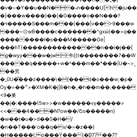
�v�~�Y��u��N��އn����U|h�ju��
�]���w����}��[�G����o��N���?
�ױ�����S���m���[���|v��>9���w
���~۞wB����c�������^gxӹ{��=q��
��������I�s���M�����Ge|
���hT{��������������n��i�j��[
g�wyy���w�jwh[{t��������7��W
�����q�����+w�˂���m�۠�*���|U�~>˾
��旯
�_0U�֟���z����\�{���d�o���w;�p�
Ѹ�=��״>�XM�K�j|8�h�_�h��m��;����
<9�巣
��j�:����{5w>>�w������vy�����>
<<���4���N?ow��/Շo�����n}
�w��t�u�>d��S�H�/
�n��T���'o��q�v/�=�z��}
�H�����{;o���͏Ý���(�Ƿ77��7?