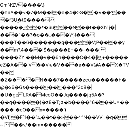
GmNיZV����\}
�h6A��<�7�M��i�e�4�>S�)�V��'��
�f3Uۣ�t9����
������*�6u��N��t��Xh1j�|
���`��?�o��_���\^}l���
���T��6�������g����V;P����y
��m'\4���ISͨ�q���E+��-���]
����ZY'��Mִ�v��6n����O�4�]+�����
eZ�Ά��IV��Vԅ�V���a��V@A��X�TV
��
�Z����N���7�����zeu������h�|
@�x6�Gs���������"3d8�|
�U�geLRA�McoO��Jq����jq5A�?
��q�����)�z8�T;ԍ�b����^6���U=��
��� �cO��x=����ד
�Vfj�F˹1��^ܜ��t��>��4^N��VVۂ�q�
~ ��v/��m=�����