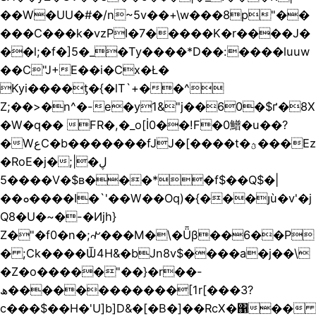
��W�UU�#�/n~5v��+\w���8p"��
���C���k�vzPI�7�����K�r����J�
��l;�f�]5�_�Ty����*D��:����luuw
��C"J+E��i�Cx�Ł�
Kyi����ƫ�{�lT`+��^
Z;��>�n^�-e�y1&"j��60�$ґ�8X
�W�q�� FR�,�_o[İ0��!F�0䲕�u��?
�WعC�b�������fJJ�[����t�ؿ���Ez
�RoE�j�;ڸ�|
���5�V�$в���*�f$��Q$�|
��ܘ����I�`'��W��Oq)�{���յù�v'�j
Q8�U�~�-�Ͷjh}
Z�"�f0�n�;ꫣ���M�\�Ǖβ��6��P
� ;Ck����Ѿ4H&�bJn8v$����a�j��\
�Z�o�����"��}�r��-
ھ������������[1r[���3?
c���$��H�'U]b]D&�[�B�]��RcX�΁��